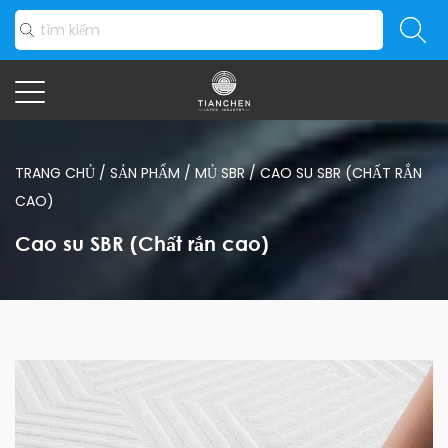
TRANG CHỦ
/
SẢN PHẨM
/
MỦ SBR
/
CAO SU SBR (CHẤT RẮN
CAO)
Cao su SBR (Chất rắn cao)