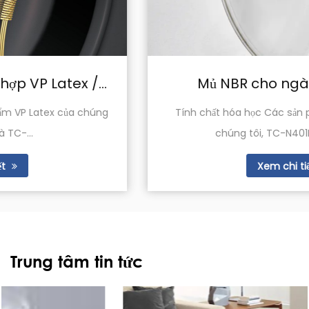
Mủ NBR cho ngành dệt may
Tính chất hóa học Các sản phẩm cao su NBR của
chúng tôi, TC-N401R và TC-N4...
Xem chi tiết
Trung tâm tin tức