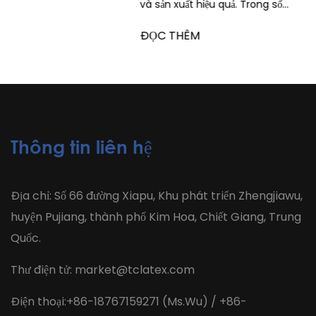
và sản xuất hiệu quả. Trong số...
ĐỌC THÊM
Thông tin liên hệ
Địa chỉ: Số 66 đường Xiapu, Khu phát triển Zhengjiawu,
huyện Pujiang, thành phố Kim Hoa, Chiết Giang, Trung
Quốc.
Thư điện tử:
market@tclatex.com
Điện thoại:+86-18767159271 (Ms.Wu) / +86-