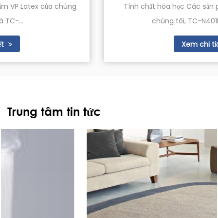
Tính chất hóa học Các sản phẩm cao su NBR của
chúng tôi, TC-N401R và TC-N4...
Xem chi tiết
Trung tâm tin tức