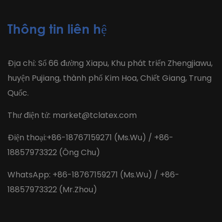
Thông tin liên hệ
Địa chỉ: Số 66 đường Xiapu, Khu phát triển Zhengjiawu,
huyện Pujiang, thành phố Kim Hoa, Chiết Giang, Trung
Quốc.
Thư điện tử:
market@tclatex.com
Điện thoại:+86-18767159271 (Ms.Wu) / +86-
18857973322 (Ông Chu)
WhatsApp: +86-18767159271 (Ms.Wu) / +86-
18857973322 (Mr.Zhou)