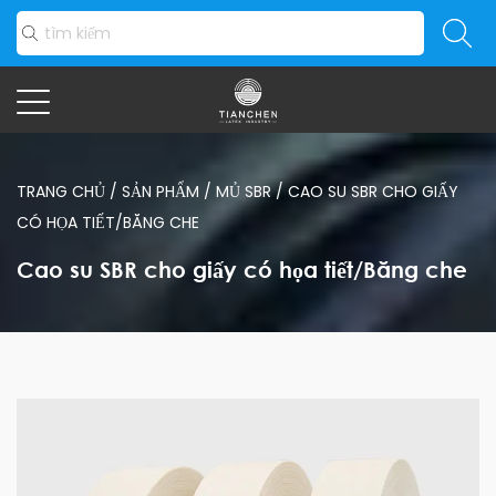
TRANG CHỦ
/
SẢN PHẨM
/
MỦ SBR
/
CAO SU SBR CHO GIẤY
CÓ HỌA TIẾT/BĂNG CHE
Cao su SBR cho giấy có họa tiết/Băng che