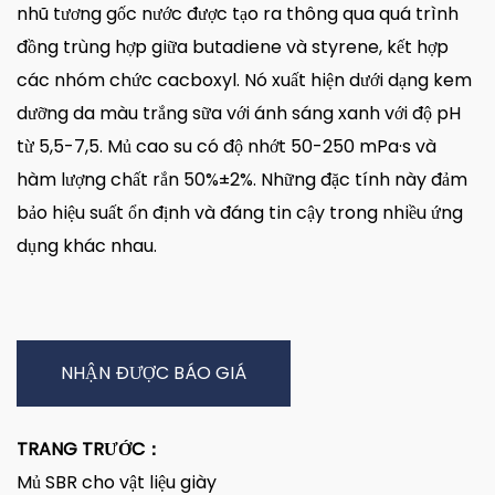
nhũ tương gốc nước được tạo ra thông qua quá trình
đồng trùng hợp giữa butadiene và styrene, kết hợp
các nhóm chức cacboxyl. Nó xuất hiện dưới dạng kem
dưỡng da màu trắng sữa với ánh sáng xanh với độ pH
từ 5,5-7,5. Mủ cao su có độ nhớt 50-250 mPa·s và
hàm lượng chất rắn 50%±2%. Những đặc tính này đảm
bảo hiệu suất ổn định và đáng tin cậy trong nhiều ứng
dụng khác nhau.
NHẬN ĐƯỢC BÁO GIÁ
TRANG TRƯỚC：
Mủ SBR cho vật liệu giày