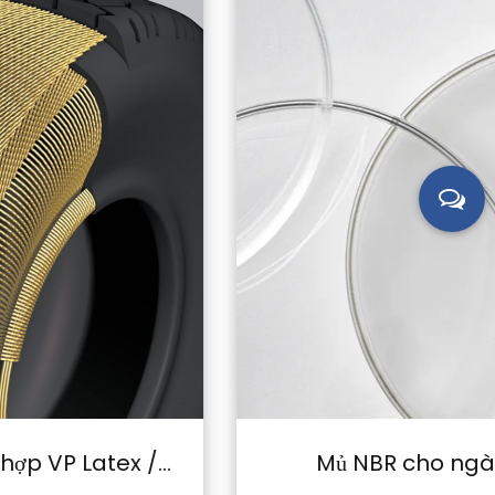
Mủ NBR cho ngành dệt may