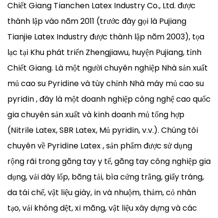
Chiết Giang Tianchen Latex Industry Co., Ltd. được
thành lập vào năm 2011 (trước đây gọi là Pujiang
Tianjie Latex Industry được thành lập năm 2003), tọa
lạc tại Khu phát triển Zhengjiawu, huyện Pujiang, tỉnh
Chiết Giang. Là một người chuyên nghiệp
Nhà sản xuất
mủ cao su Pyridine
và tùy chỉnh
Nhà máy mủ cao su
pyridin
, đây là một doanh nghiệp công nghệ cao quốc
gia chuyên sản xuất và kinh doanh mủ tổng hợp
(Nitrile Latex, SBR Latex, Mủ pyridin, v.v.). Chúng tôi
chuyên về
Pyridine Latex
, sản phẩm được sử dụng
rộng rãi trong găng tay y tế, găng tay công nghiệp gia
dụng, vải dây lốp, băng tải, bìa cứng trắng, giấy tráng,
da tái chế, vật liệu giày, in và nhuộm, thảm, cỏ nhân
tạo, vải không dệt, xi măng, vật liệu xây dựng và các