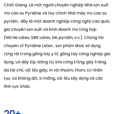
Chiết Giang. Là một người chuyên nghiệp
Nhà sản xuất
mủ cao su Pyridine
và tùy chỉnh
Nhà máy mủ cao su
pyridin
, đây là một doanh nghiệp công nghệ cao quốc
gia chuyên sản xuất và kinh doanh mủ tổng hợp
(Nitrile Latex, SBR Latex, Mủ pyridin, v.v.). Chúng tôi
chuyên về
Pyridine Latex
, sản phẩm được sử dụng
rộng rãi trong găng tay y tế, găng tay công nghiệp gia
dụng, vải dây lốp, băng tải, bìa cứng trắng, giấy tráng,
da tái chế, vật liệu giày, in và nhuộm, thảm, cỏ nhân
tạo, vải không dệt, xi măng, vật liệu xây dựng và các
lĩnh vực khác.
20
+