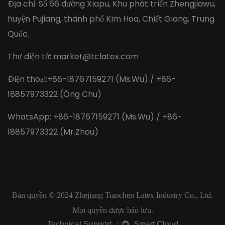
Địa chỉ: Số 66 đường Xiapu, Khu phát triển Zhengjiawu,
huyện Pujiang, thành phố Kim Hoa, Chiết Giang, Trung
Quốc.
Thư điện tử:
market@tclatex.com
Điện thoại:+86-18767159271 (Ms.Wu) / +86-
18857973322 (Ông Chu)
WhatsApp: +86-18767159271 (Ms.Wu) / +86-
18857973322 (Mr.Zhou)
Bản quyền © 2024
Zhejiang Tianchen Latex Industry Co., Ltd.
Mọi quyền được bảo lưu.