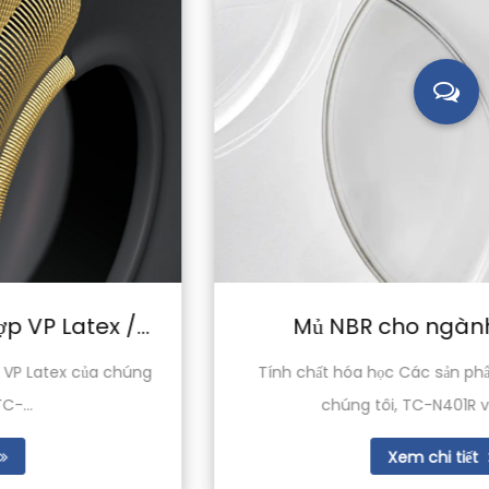
Mủ NBR cho ngành dệt may
Tính chất hóa học Các sản phẩm cao su NBR của
chúng tôi, TC-N401R và TC-N4...
Xem chi tiết