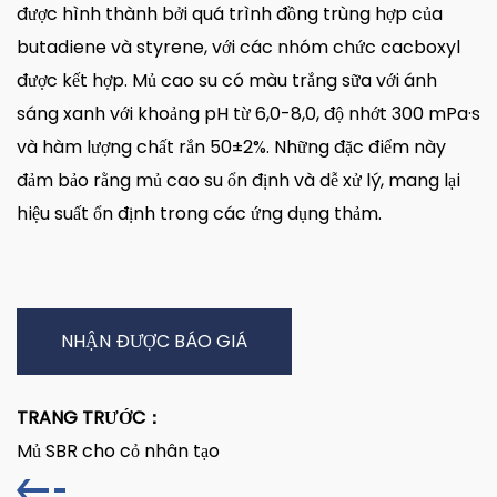
được hình thành bởi quá trình đồng trùng hợp của
butadiene và styrene, với các nhóm chức cacboxyl
được kết hợp. Mủ cao su có màu trắng sữa với ánh
sáng xanh với khoảng pH từ 6,0-8,0, độ nhớt 300 mPa·s
và hàm lượng chất rắn 50±2%. Những đặc điểm này
đảm bảo rằng mủ cao su ổn định và dễ xử lý, mang lại
hiệu suất ổn định trong các ứng dụng thảm.
NHẬN ĐƯỢC BÁO GIÁ
TRANG TRƯỚC：
Mủ SBR cho cỏ nhân tạo