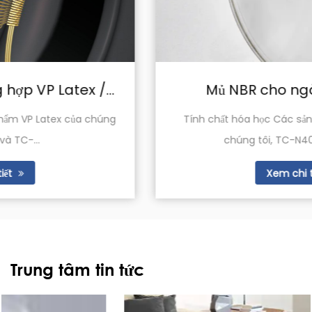
Mủ NBR cho ngành dệt may
Tính chất hóa học Các sản phẩm cao su NBR của
chúng tôi, TC-N401R và TC-N4...
Xem chi tiết
Trung tâm tin tức