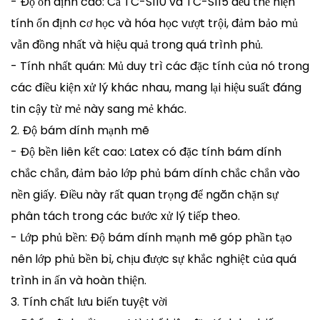
- Độ ổn định cao: Cả TC-S110 và TC-S115 đều thể hiện
tính ổn định cơ học và hóa học vượt trội, đảm bảo mủ
vẫn đồng nhất và hiệu quả trong quá trình phủ.
- Tính nhất quán: Mủ duy trì các đặc tính của nó trong
các điều kiện xử lý khác nhau, mang lại hiệu suất đáng
tin cậy từ mẻ này sang mẻ khác.
2. Độ bám dính mạnh mẽ
- Độ bền liên kết cao: Latex có đặc tính bám dính
chắc chắn, đảm bảo lớp phủ bám dính chắc chắn vào
nền giấy. Điều này rất quan trọng để ngăn chặn sự
phân tách trong các bước xử lý tiếp theo.
- Lớp phủ bền: Độ bám dính mạnh mẽ góp phần tạo
nên lớp phủ bền bỉ, chịu được sự khắc nghiệt của quá
trình in ấn và hoàn thiện.
3. Tính chất lưu biến tuyệt vời