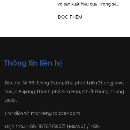
và sản xuất hiệu quả. Trong số...
ĐỌC THÊM
Thông tin liên hệ
Địa chỉ: Số 66 đường Xiapu, Khu phát triển Zhengjiawu,
huyện Pujiang, thành phố Kim Hoa, Chiết Giang, Trung
Quốc.
Thư điện tử:
market@tclatex.com
Điện thoại:+86-18767159271 (Ms.Wu) / +86-