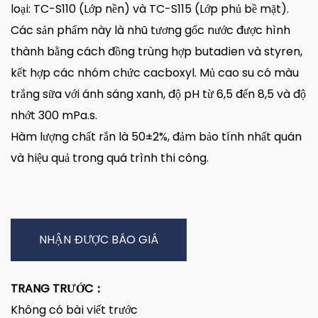
loại: TC-S110 (Lớp nền) và TC-S115 (Lớp phủ bề mặt).
Các sản phẩm này là nhũ tương gốc nước được hình
thành bằng cách đồng trùng hợp butadien và styren,
kết hợp các nhóm chức cacboxyl. Mủ cao su có màu
trắng sữa với ánh sáng xanh, độ pH từ 6,5 đến 8,5 và độ
nhớt 300 mPa.s.
Hàm lượng chất rắn là 50±2%, đảm bảo tính nhất quán
và hiệu quả trong quá trình thi công.
NHẬN ĐƯỢC BÁO GIÁ
TRANG TRƯỚC：
Không có bài viết trước