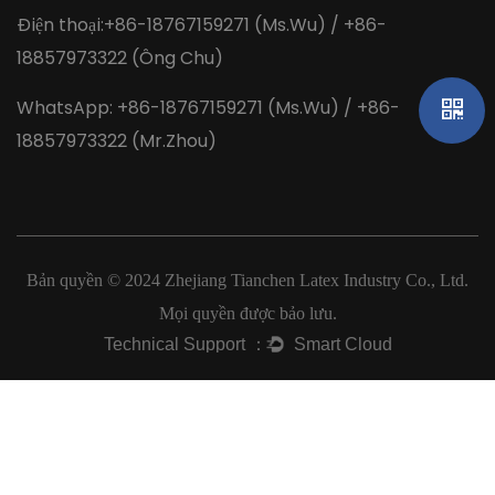
Điện thoại:+86-18767159271 (Ms.Wu) / +86-
18857973322 (Ông Chu)
WhatsApp: +86-18767159271 (Ms.Wu) / +86-
18857973322 (Mr.Zhou)
Bản quyền © 2024
Zhejiang Tianchen Latex Industry Co., Ltd.
Mọi quyền được bảo lưu.