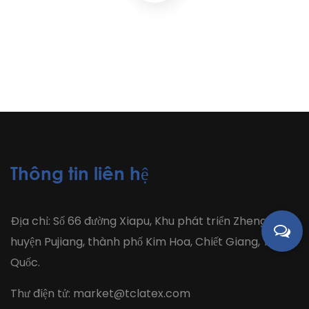
Thông tin liên hệ
Địa chỉ: Số 66 đường Xiapu, Khu phát triển Zhengjiawu,
huyện Pujiang, thành phố Kim Hoa, Chiết Giang, Trung
Quốc.
Thư điện tử:
market@tclatex.com