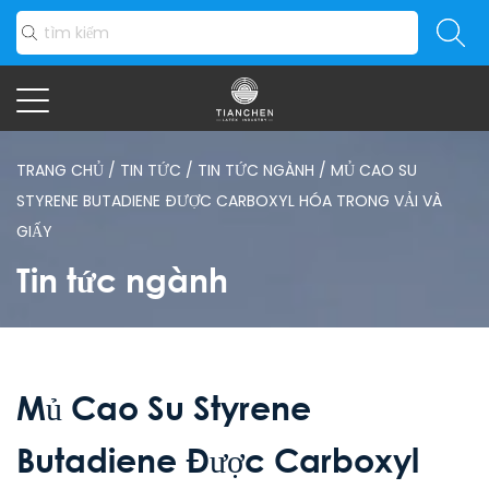
TRANG CHỦ
/
TIN TỨC
/
TIN TỨC NGÀNH
/
MỦ CAO SU
STYRENE BUTADIENE ĐƯỢC CARBOXYL HÓA TRONG VẢI VÀ
GIẤY
Tin tức ngành
Mủ Cao Su Styrene
Butadiene Được Carboxyl