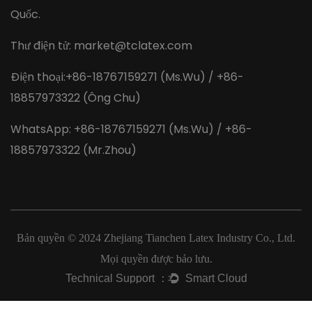
Quốc.
Thư điện tử:
market@tclatex.com
Điện thoại:+86-18767159271 (Ms.Wu) / +86-
18857973322 (Ông Chu)
WhatsApp: +86-18767159271 (Ms.Wu) / +86-
18857973322 (Mr.Zhou)
Bản quyền © 2024
Zhejiang Tianchen Latex Industry Co., Ltd.
Mọi quyền được bảo lưu.