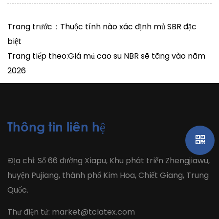
Trang trước：Thuộc tính nào xác định mủ SBR đặc
biệt
Trang tiếp theo:Giá mủ cao su NBR sẽ tăng vào năm
2026
Thông tin liên hệ
Địa chỉ: Số 66 đường Xiapu, Khu phát triển Zhengjiawu,
huyện Pujiang, thành phố Kim Hoa, Chiết Giang, Trung
Quốc.
Thư điện tử:
market@tclatex.com