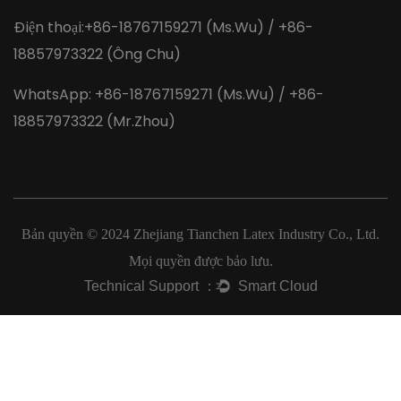
Điện thoại:+86-18767159271 (Ms.Wu) / +86-
18857973322 (Ông Chu)
WhatsApp: +86-18767159271 (Ms.Wu) / +86-
18857973322 (Mr.Zhou)
Bản quyền © 2024
Zhejiang Tianchen Latex Industry Co., Ltd.
Mọi quyền được bảo lưu.